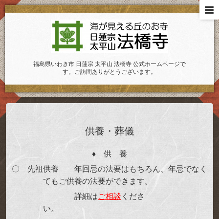
福島県いわき市 日蓮宗 太平山 法橋寺 公式ホームページで
す。ご訪問ありがとうございます。
供養・葬儀
♦
供 養
〇 先祖供養 年回忌の法要はもちろん、年忌でなく
てもご供養の法要ができます。
詳細は
ご相談
くださ
い。